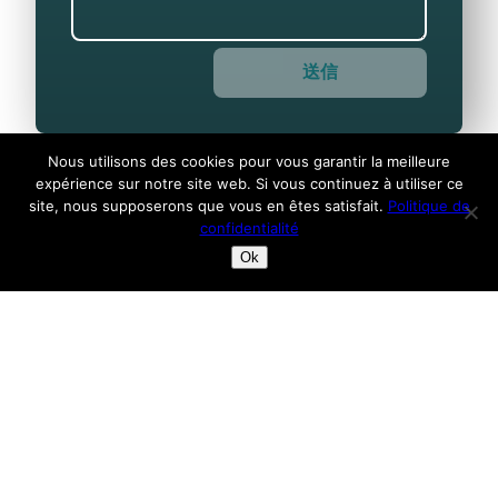
Nous utilisons des cookies pour vous garantir la meilleure
expérience sur notre site web. Si vous continuez à utiliser ce
site, nous supposerons que vous en êtes satisfait.
Politique de
このフォームを通じて提供された情報は、
confidentialité
GDPR（EU規則2016/679）に基づき、ご注文および
Ok
お客様登録の処理を目的として、Lumiscapheが取り
扱います。このフォームはGoogle reCAPTCHAによ
って保護されており、当社に代わってデータ処理者と
して機能します。権利の行使または詳細については、
プライバシーポリシー
をお読みいただくか、
お問い合
わせ
ください。