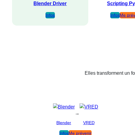
Blender Driver
Scripting P
Infos
Infos
Me prév
Elles transforment un fo
→
Blender
VRED
Infos
Me prévenir