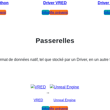
ython
Driver VRED
Driver
enir
Infos
Me prévenir
Inf
Passerelles
rmat de données natif, tel que stocké par un Driver, en un autre
→
VRED
Unreal Engine
Infos
Me prévenir