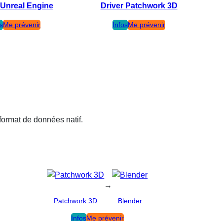
 Unreal Engine
Driver Patchwork 3D
os
Me prévenir
Infos
Me prévenir
 format de données natif.
→
Patchwork 3D
Blender
Infos
Me prévenir